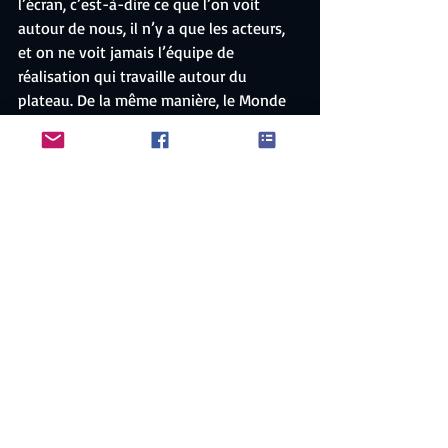
l’écran, c’est-à-dire ce que l’on voit 
autour de nous, il n’y a que les acteurs, 
et on ne voit jamais l’équipe de 
réalisation qui travaille autour du 
plateau. De la même manière, le Monde 
Métaphysique est invisible, alors même 
qu’il existe en permanence autour de 
nous, et qu’il produit l’image de la 
réalité qui nous entoure.
Ainsi, de même qu’une régie de 
télévision, le Monde Métaphysique 
contrôle la réalisation des images, et 
donc le jeu des acteurs et les angles de 
prises de vues, et il contrôle également 
la diffusion des images à l’extérieur de la 
régie sur les réseaux.
Il existe également un quatrième et 
dernier monde, que j’appelle 